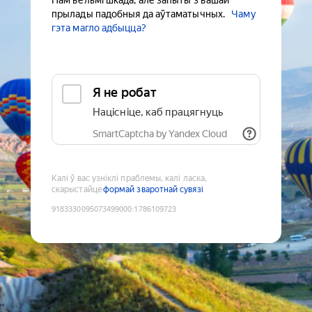
Нам вельмі шкада, але запыты з вашай
прылады падобныя да аўтаматычных.
Чаму
гэта магло адбыцца?
Я не робат
Націсніце, каб працягнуць
SmartCaptcha by Yandex Cloud
Калі ў вас узніклі праблемы, калі ласка,
скарыстайце
формай зваротнай сувязі
9183330095073499000
:
1786109723