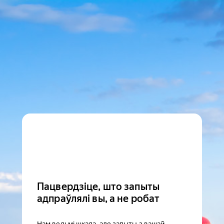
Пацвердзіце, што запыты
адпраўлялі вы, а не робат