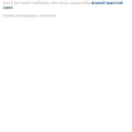
Калі ў вас узніклі праблемы, калі ласка, скарыстайце
формай зваротнай
сувязі
9188964181565682183
:
1786193678