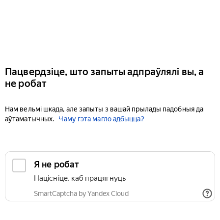
Пацвердзіце, што запыты адпраўлялі вы, а
не робат
Нам вельмі шкада, але запыты з вашай прылады падобныя да
аўтаматычных.
Чаму гэта магло адбыцца?
Я не робат
Націсніце, каб працягнуць
SmartCaptcha by Yandex Cloud