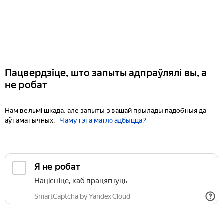
Пацвердзіце, што запыты адпраўлялі вы, а
не робат
Нам вельмі шкада, але запыты з вашай прылады падобныя да
аўтаматычных.
Чаму гэта магло адбыцца?
Я не робат
Націсніце, каб працягнуць
SmartCaptcha by Yandex Cloud