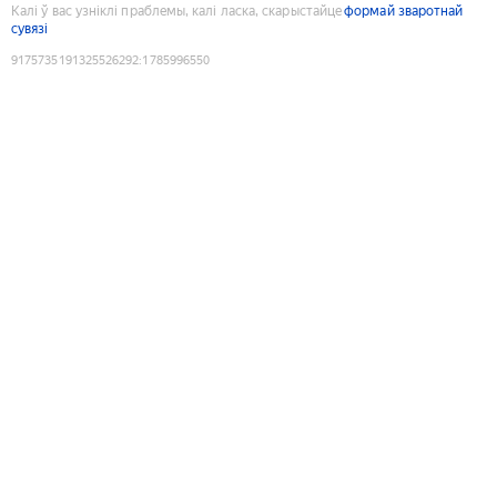
Калі ў вас узніклі праблемы, калі ласка, скарыстайце
формай зваротнай
сувязі
9175735191325526292
:
1785996550