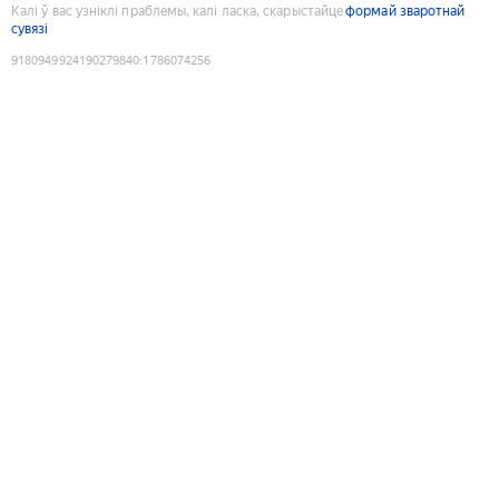
Калі ў вас узніклі праблемы, калі ласка, скарыстайце
формай зваротнай
сувязі
9180949924190279840
:
1786074256