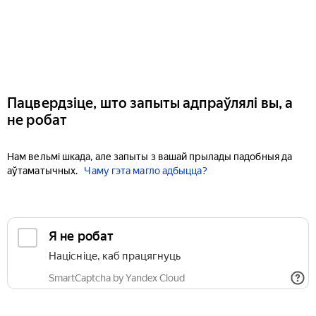
Пацвердзіце, што запыты адпраўлялі вы, а
не робат
Нам вельмі шкада, але запыты з вашай прылады падобныя да
аўтаматычных.
Чаму гэта магло адбыцца?
Я не робат
Націсніце, каб працягнуць
SmartCaptcha by Yandex Cloud