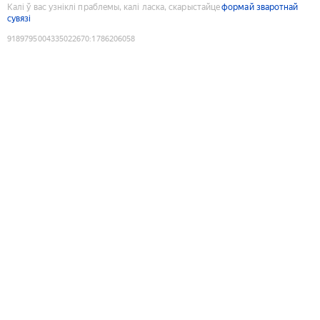
Калі ў вас узніклі праблемы, калі ласка, скарыстайце
формай зваротнай
сувязі
9189795004335022670
:
1786206058