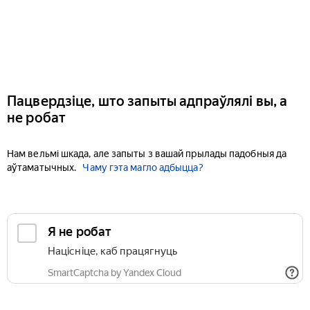
Пацвердзіце, што запыты адпраўлялі вы, а
не робат
Нам вельмі шкада, але запыты з вашай прылады падобныя да
аўтаматычных.
Чаму гэта магло адбыцца?
Я не робат
Націсніце, каб працягнуць
SmartCaptcha by Yandex Cloud