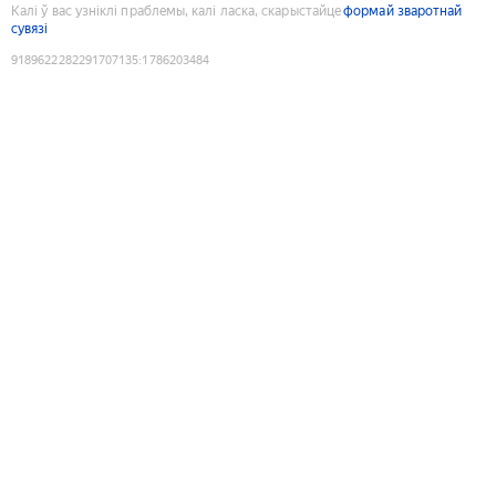
Калі ў вас узніклі праблемы, калі ласка, скарыстайце
формай зваротнай
сувязі
9189622282291707135
:
1786203484