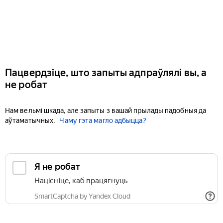
Пацвердзіце, што запыты адпраўлялі вы, а
не робат
Нам вельмі шкада, але запыты з вашай прылады падобныя да
аўтаматычных.
Чаму гэта магло адбыцца?
Я не робат
Націсніце, каб працягнуць
SmartCaptcha by Yandex Cloud