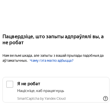
Пацвердзіце, што запыты адпраўлялі вы, а
не робат
Нам вельмі шкада, але запыты з вашай прылады падобныя да
аўтаматычных.
Чаму гэта магло адбыцца?
Я не робат
Націсніце, каб працягнуць
SmartCaptcha by Yandex Cloud