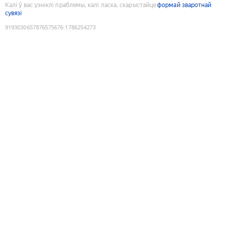
Калі ў вас узніклі праблемы, калі ласка, скарыстайце
формай зваротнай
сувязі
9193030657876575676
:
1786254273