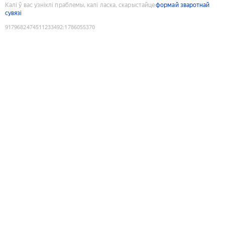
Калі ў вас узніклі праблемы, калі ласка, скарыстайце
формай зваротнай
сувязі
9179682474511233492
:
1786055370