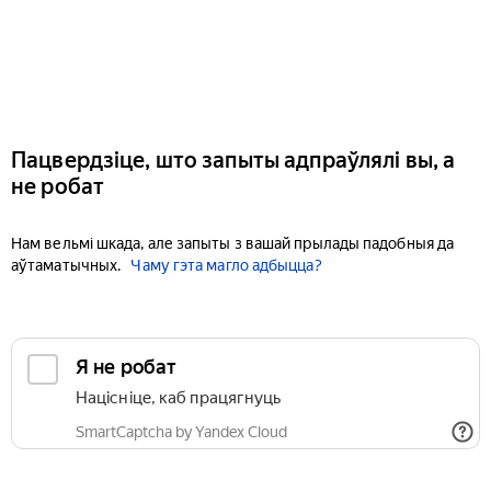
Пацвердзіце, што запыты адпраўлялі вы, а
не робат
Нам вельмі шкада, але запыты з вашай прылады падобныя да
аўтаматычных.
Чаму гэта магло адбыцца?
Я не робат
Націсніце, каб працягнуць
SmartCaptcha by Yandex Cloud