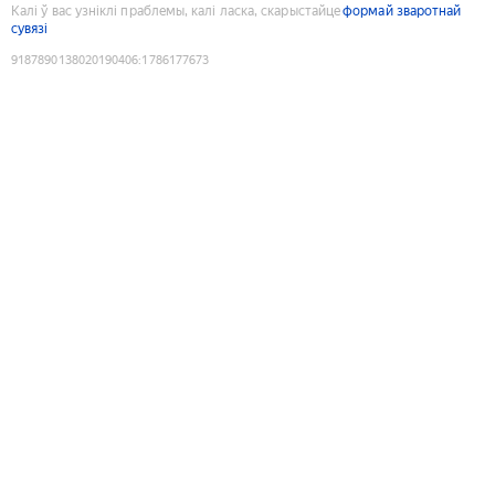
Калі ў вас узніклі праблемы, калі ласка, скарыстайце
формай зваротнай
сувязі
9187890138020190406
:
1786177673