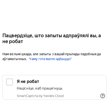
Пацвердзіце, што запыты адпраўлялі вы, а
не робат
Нам вельмі шкада, але запыты з вашай прылады падобныя да
аўтаматычных.
Чаму гэта магло адбыцца?
Я не робат
Націсніце, каб працягнуць
SmartCaptcha by Yandex Cloud