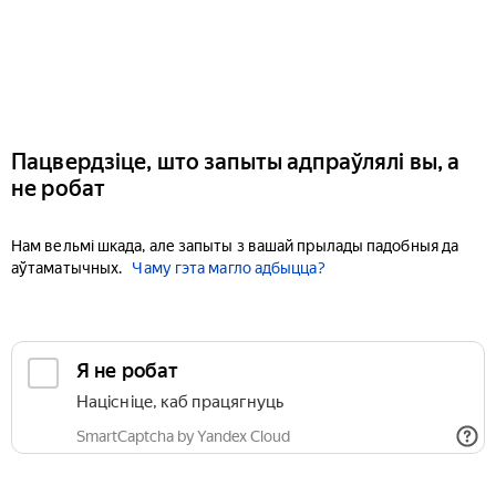
Пацвердзіце, што запыты адпраўлялі вы, а
не робат
Нам вельмі шкада, але запыты з вашай прылады падобныя да
аўтаматычных.
Чаму гэта магло адбыцца?
Я не робат
Націсніце, каб працягнуць
SmartCaptcha by Yandex Cloud