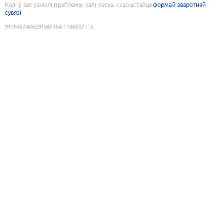
Калі ў вас узніклі праблемы, калі ласка, скарыстайце
формай зваротнай
сувязі
9178457406291345154
:
1786037115