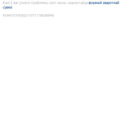
Калі ў вас узніклі праблемы, калі ласка, скарыстайце
формай зваротнай
сувязі
9194015378383217377
:
1786268946