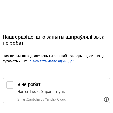
Пацвердзіце, што запыты адпраўлялі вы, а
не робат
Нам вельмі шкада, але запыты з вашай прылады падобныя да
аўтаматычных.
Чаму гэта магло адбыцца?
Я не робат
Націсніце, каб працягнуць
SmartCaptcha by Yandex Cloud