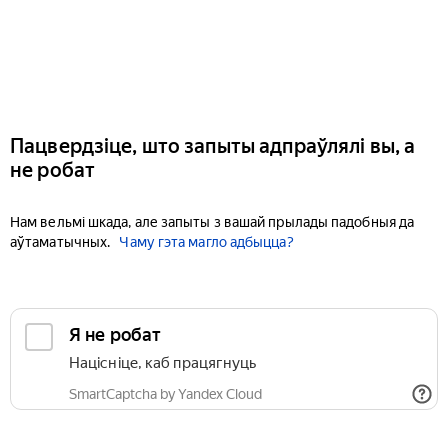
Пацвердзіце, што запыты адпраўлялі вы, а
не робат
Нам вельмі шкада, але запыты з вашай прылады падобныя да
аўтаматычных.
Чаму гэта магло адбыцца?
Я не робат
Націсніце, каб працягнуць
SmartCaptcha by Yandex Cloud