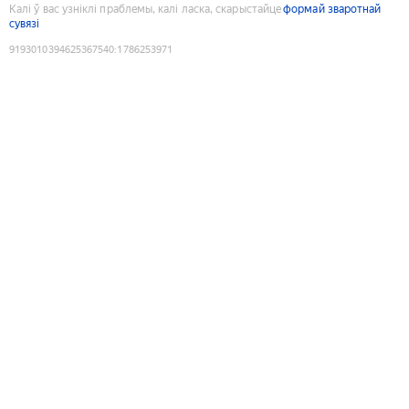
Калі ў вас узніклі праблемы, калі ласка, скарыстайце
формай зваротнай
сувязі
9193010394625367540
:
1786253971