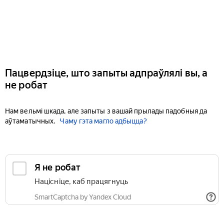
Пацвердзіце, што запыты адпраўлялі вы, а
не робат
Нам вельмі шкада, але запыты з вашай прылады падобныя да
аўтаматычных.
Чаму гэта магло адбыцца?
Я не робат
Націсніце, каб працягнуць
SmartCaptcha by Yandex Cloud