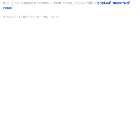
Калі ў вас узніклі праблемы, калі ласка, скарыстайце
формай зваротнай
сувязі
9182800517487596020
:
1786101832