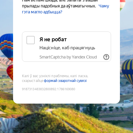
Нам вельмі шкада, але запыты з вашай
прылады падобныя да аўтаматычных.
Чаму
гэта магло адбыцца?
Я не робат
Націсніце, каб працягнуць
SmartCaptcha by Yandex Cloud
Калі ў вас узніклі праблемы, калі ласка,
скарыстайце
формай зваротнай сувязі
9187313483832800892
:
1786169080