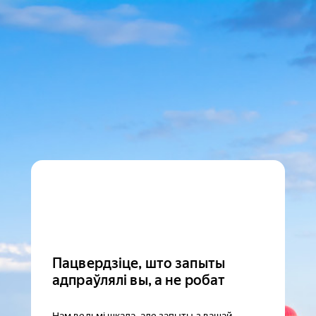
Пацвердзіце, што запыты
адпраўлялі вы, а не робат