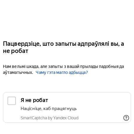
Пацвердзіце, што запыты адпраўлялі вы, а
не робат
Нам вельмі шкада, але запыты з вашай прылады падобныя да
аўтаматычных.
Чаму гэта магло адбыцца?
Я не робат
Націсніце, каб працягнуць
SmartCaptcha by Yandex Cloud