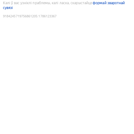
Калі ў вас узніклі праблемы, калі ласка, скарыстайце
формай зваротнай
сувязі
9184245719756861205
:
1786123367