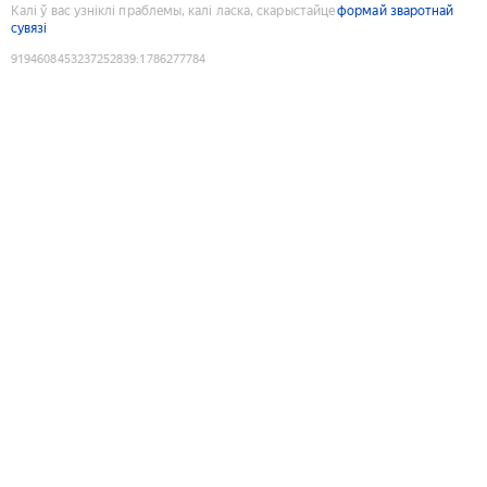
Калі ў вас узніклі праблемы, калі ласка, скарыстайце
формай зваротнай
сувязі
9194608453237252839
:
1786277784