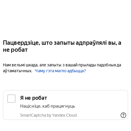
Пацвердзіце, што запыты адпраўлялі вы, а
не робат
Нам вельмі шкада, але запыты з вашай прылады падобныя да
аўтаматычных.
Чаму гэта магло адбыцца?
Я не робат
Націсніце, каб працягнуць
SmartCaptcha by Yandex Cloud