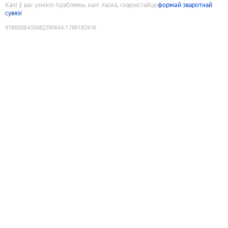
Калі ў вас узніклі праблемы, калі ласка, скарыстайце
формай зваротнай
сувязі
9188208433082295644
:
1786182416