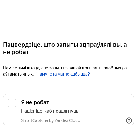
Пацвердзіце, што запыты адпраўлялі вы, а
не робат
Нам вельмі шкада, але запыты з вашай прылады падобныя да
аўтаматычных.
Чаму гэта магло адбыцца?
Я не робат
Націсніце, каб працягнуць
SmartCaptcha by Yandex Cloud