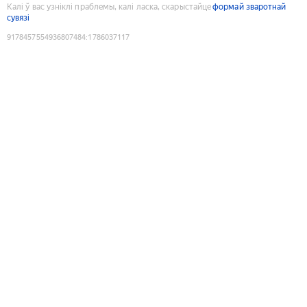
Калі ў вас узніклі праблемы, калі ласка, скарыстайце
формай зваротнай
сувязі
9178457554936807484
:
1786037117