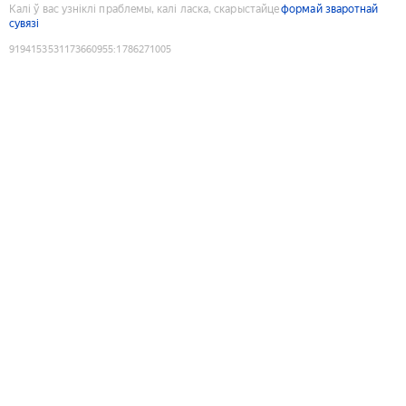
Калі ў вас узніклі праблемы, калі ласка, скарыстайце
формай зваротнай
сувязі
9194153531173660955
:
1786271005