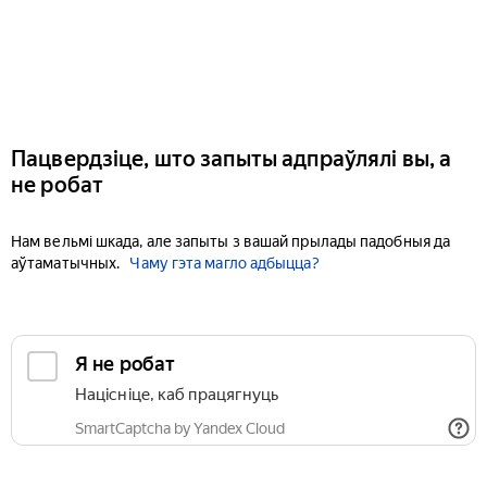
Пацвердзіце, што запыты адпраўлялі вы, а
не робат
Нам вельмі шкада, але запыты з вашай прылады падобныя да
аўтаматычных.
Чаму гэта магло адбыцца?
Я не робат
Націсніце, каб працягнуць
SmartCaptcha by Yandex Cloud