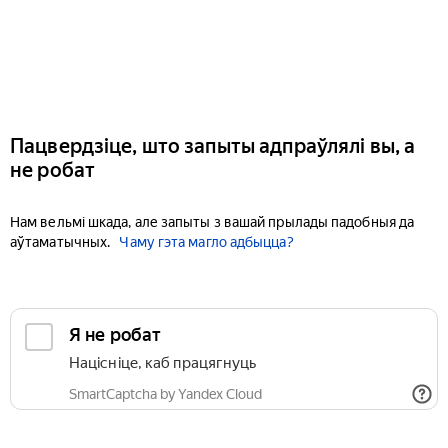
Пацвердзіце, што запыты адпраўлялі вы, а
не робат
Нам вельмі шкада, але запыты з вашай прылады падобныя да
аўтаматычных.
Чаму гэта магло адбыцца?
Я не робат
Націсніце, каб працягнуць
SmartCaptcha by Yandex Cloud