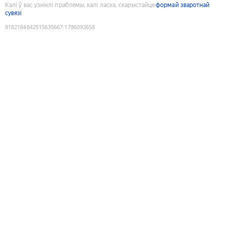
Калі ў вас узніклі праблемы, калі ласка, скарыстайце
формай зваротнай
сувязі
9182184842515635667
:
1786092658