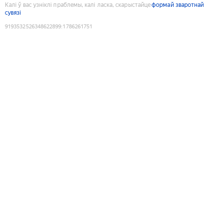
Калі ў вас узніклі праблемы, калі ласка, скарыстайце
формай зваротнай
сувязі
9193532526348622899
:
1786261751