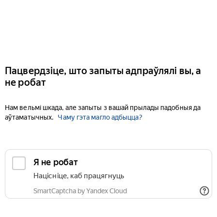
Пацвердзіце, што запыты адпраўлялі вы, а
не робат
Нам вельмі шкада, але запыты з вашай прылады падобныя да
аўтаматычных.
Чаму гэта магло адбыцца?
Я не робат
Націсніце, каб працягнуць
SmartCaptcha by Yandex Cloud