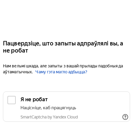
Пацвердзіце, што запыты адпраўлялі вы, а
не робат
Нам вельмі шкада, але запыты з вашай прылады падобныя да
аўтаматычных.
Чаму гэта магло адбыцца?
Я не робат
Націсніце, каб працягнуць
SmartCaptcha by Yandex Cloud