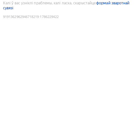
Калі ў вас узніклі праблемы, калі ласка, скарыстайце
формай зваротнай
сувязі
9191362962946718219
:
1786229422