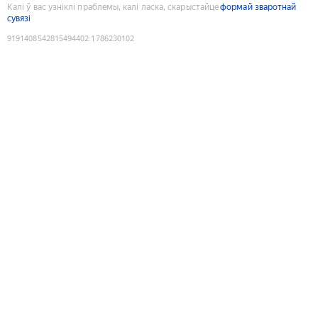
Калі ў вас узніклі праблемы, калі ласка, скарыстайце
формай зваротнай
сувязі
9191408542815494402
:
1786230102