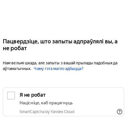
Пацвердзіце, што запыты адпраўлялі вы, а
не робат
Нам вельмі шкада, але запыты з вашай прылады падобныя да
аўтаматычных.
Чаму гэта магло адбыцца?
Я не робат
Націсніце, каб працягнуць
SmartCaptcha by Yandex Cloud