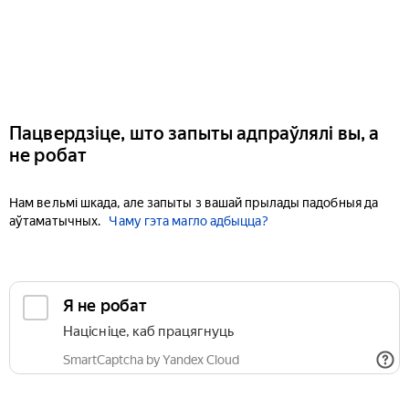
Пацвердзіце, што запыты адпраўлялі вы, а
не робат
Нам вельмі шкада, але запыты з вашай прылады падобныя да
аўтаматычных.
Чаму гэта магло адбыцца?
Я не робат
Націсніце, каб працягнуць
SmartCaptcha by Yandex Cloud