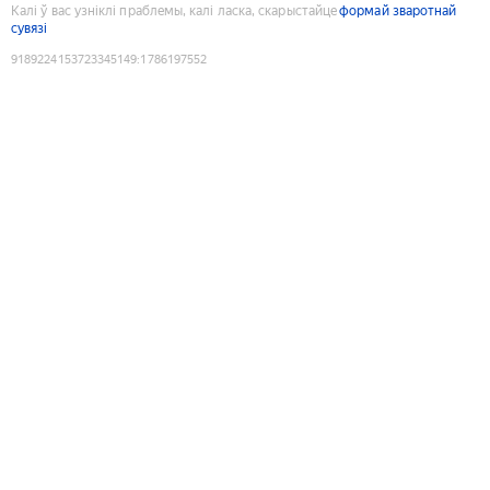
Калі ў вас узніклі праблемы, калі ласка, скарыстайце
формай зваротнай
сувязі
9189224153723345149
:
1786197552