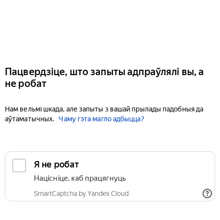
Пацвердзіце, што запыты адпраўлялі вы, а
не робат
Нам вельмі шкада, але запыты з вашай прылады падобныя да
аўтаматычных.
Чаму гэта магло адбыцца?
Я не робат
Націсніце, каб працягнуць
SmartCaptcha by Yandex Cloud