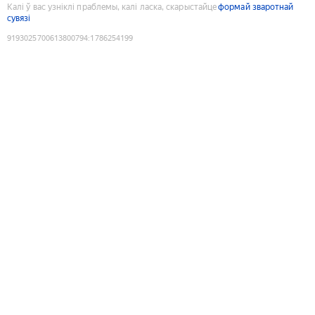
Калі ў вас узніклі праблемы, калі ласка, скарыстайце
формай зваротнай
сувязі
9193025700613800794
:
1786254199