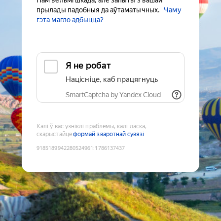
Нам вельмі шкада, але запыты з вашай
прылады падобныя да аўтаматычных.
Чаму
гэта магло адбыцца?
Я не робат
Націсніце, каб працягнуць
SmartCaptcha by Yandex Cloud
Калі ў вас узніклі праблемы, калі ласка,
скарыстайце
формай зваротнай сувязі
9185189942280524961
:
1786137437