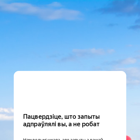
Пацвердзіце, што запыты
адпраўлялі вы, а не робат