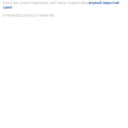
Калі ў вас узніклі праблемы, калі ласка, скарыстайце
формай зваротнай
сувязі
9179039455225457332
:
1786045788