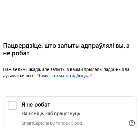
Пацвердзіце, што запыты адпраўлялі вы, а
не робат
Нам вельмі шкада, але запыты з вашай прылады падобныя да
аўтаматычных.
Чаму гэта магло адбыцца?
Я не робат
Націсніце, каб працягнуць
SmartCaptcha by Yandex Cloud