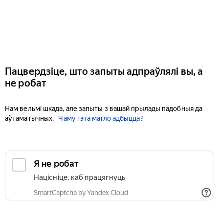
Пацвердзіце, што запыты адпраўлялі вы, а
не робат
Нам вельмі шкада, але запыты з вашай прылады падобныя да
аўтаматычных.
Чаму гэта магло адбыцца?
Я не робат
Націсніце, каб працягнуць
SmartCaptcha by Yandex Cloud