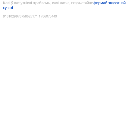
Калі ў вас узніклі праблемы, калі ласка, скарыстайце
формай зваротнай
сувязі
9181029978758625171
:
1786075449