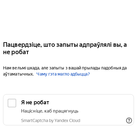
Пацвердзіце, што запыты адпраўлялі вы, а
не робат
Нам вельмі шкада, але запыты з вашай прылады падобныя да
аўтаматычных.
Чаму гэта магло адбыцца?
Я не робат
Націсніце, каб працягнуць
SmartCaptcha by Yandex Cloud