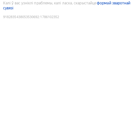
Калі ў вас узніклі праблемы, калі ласка, скарыстайце
формай зваротнай
сувязі
9182835438053530692
:
1786102352