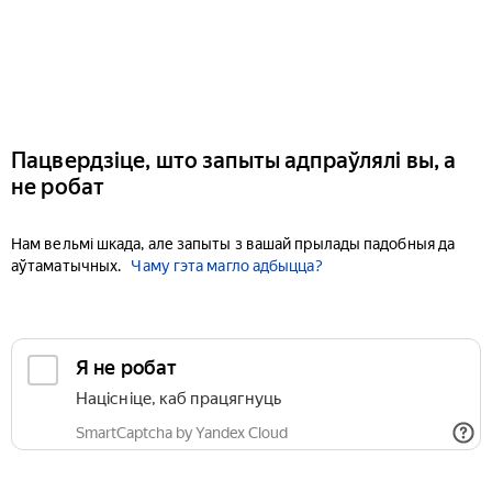
Пацвердзіце, што запыты адпраўлялі вы, а
не робат
Нам вельмі шкада, але запыты з вашай прылады падобныя да
аўтаматычных.
Чаму гэта магло адбыцца?
Я не робат
Націсніце, каб працягнуць
SmartCaptcha by Yandex Cloud