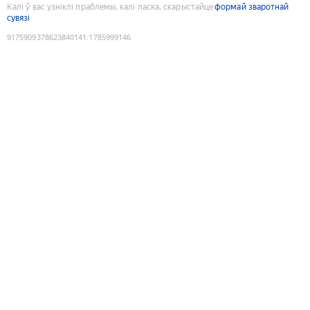
Калі ў вас узніклі праблемы, калі ласка, скарыстайце
формай зваротнай
сувязі
9175909378623840141
:
1785999146