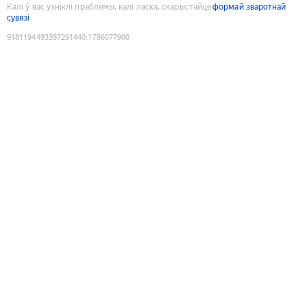
Калі ў вас узніклі праблемы, калі ласка, скарыстайце
формай зваротнай
сувязі
9181194493387291440
:
1786077900