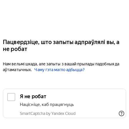
Пацвердзіце, што запыты адпраўлялі вы, а
не робат
Нам вельмі шкада, але запыты з вашай прылады падобныя да
аўтаматычных.
Чаму гэта магло адбыцца?
Я не робат
Націсніце, каб працягнуць
SmartCaptcha by Yandex Cloud