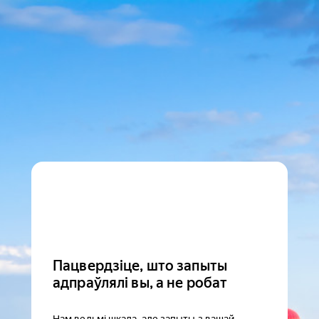
Пацвердзіце, што запыты
адпраўлялі вы, а не робат