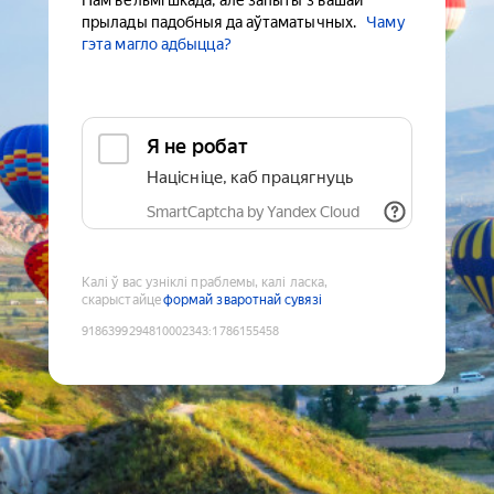
Нам вельмі шкада, але запыты з вашай
прылады падобныя да аўтаматычных.
Чаму
гэта магло адбыцца?
Я не робат
Націсніце, каб працягнуць
SmartCaptcha by Yandex Cloud
Калі ў вас узніклі праблемы, калі ласка,
скарыстайце
формай зваротнай сувязі
9186399294810002343
:
1786155458