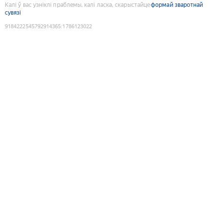
Калі ў вас узніклі праблемы, калі ласка, скарыстайце
формай зваротнай
сувязі
9184222545792914365
:
1786123022