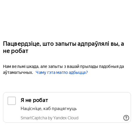
Пацвердзіце, што запыты адпраўлялі вы, а
не робат
Нам вельмі шкада, але запыты з вашай прылады падобныя да
аўтаматычных.
Чаму гэта магло адбыцца?
Я не робат
Націсніце, каб працягнуць
SmartCaptcha by Yandex Cloud