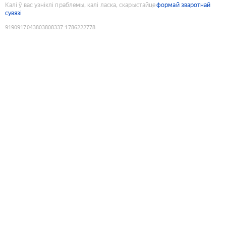
Калі ў вас узніклі праблемы, калі ласка, скарыстайце
формай зваротнай
сувязі
9190917043803808337
:
1786222778