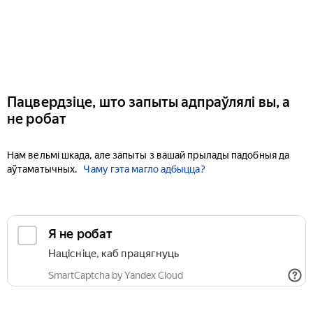
Пацвердзіце, што запыты адпраўлялі вы, а
не робат
Нам вельмі шкада, але запыты з вашай прылады падобныя да
аўтаматычных.
Чаму гэта магло адбыцца?
Я не робат
Націсніце, каб працягнуць
SmartCaptcha by Yandex Cloud