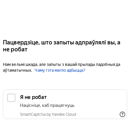
Пацвердзіце, што запыты адпраўлялі вы, а
не робат
Нам вельмі шкада, але запыты з вашай прылады падобныя да
аўтаматычных.
Чаму гэта магло адбыцца?
Я не робат
Націсніце, каб працягнуць
SmartCaptcha by Yandex Cloud