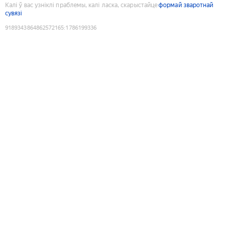
Калі ў вас узніклі праблемы, калі ласка, скарыстайце
формай зваротнай
сувязі
9189343864862572165
:
1786199336