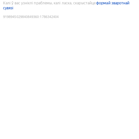
Калі ў вас узніклі праблемы, калі ласка, скарыстайце
формай зваротнай
сувязі
9198945029840849360
:
1786342404