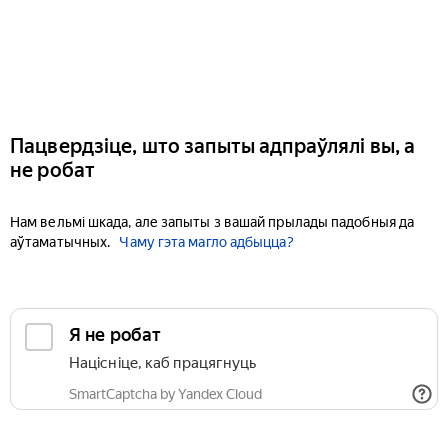
Пацвердзіце, што запыты адпраўлялі вы, а
не робат
Нам вельмі шкада, але запыты з вашай прылады падобныя да
аўтаматычных.
Чаму гэта магло адбыцца?
Я не робат
Націсніце, каб працягнуць
SmartCaptcha by Yandex Cloud