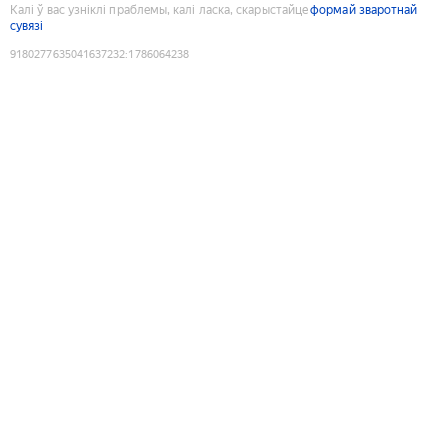
Калі ў вас узніклі праблемы, калі ласка, скарыстайце
формай зваротнай
сувязі
9180277635041637232
:
1786064238