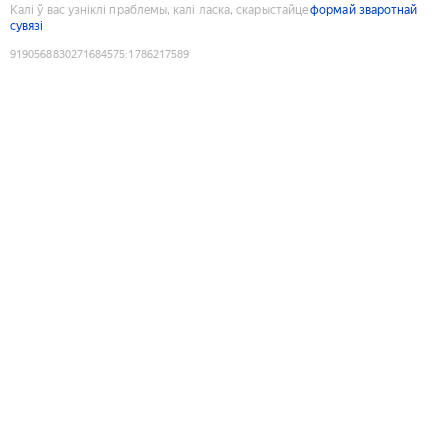
Калі ў вас узніклі праблемы, калі ласка, скарыстайце
формай зваротнай
сувязі
9190568830271684575
:
1786217589