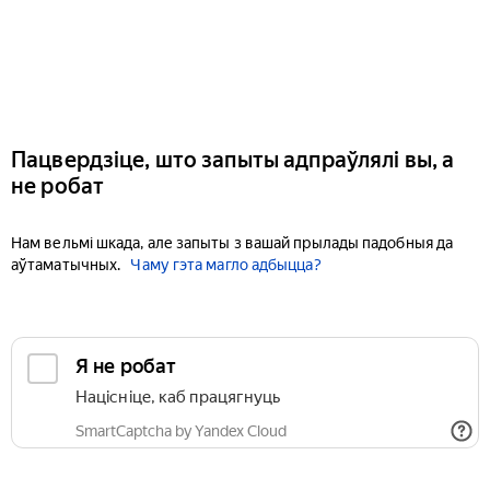
Пацвердзіце, што запыты адпраўлялі вы, а
не робат
Нам вельмі шкада, але запыты з вашай прылады падобныя да
аўтаматычных.
Чаму гэта магло адбыцца?
Я не робат
Націсніце, каб працягнуць
SmartCaptcha by Yandex Cloud