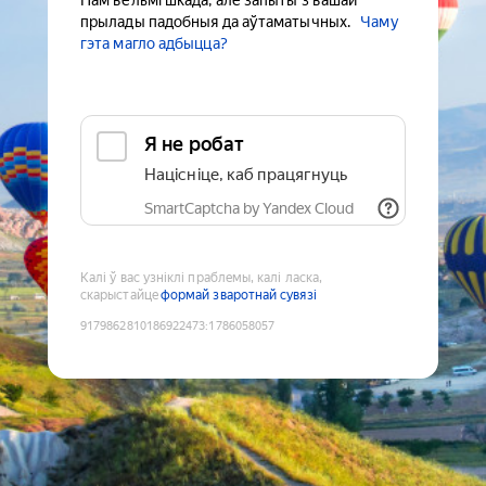
Нам вельмі шкада, але запыты з вашай
прылады падобныя да аўтаматычных.
Чаму
гэта магло адбыцца?
Я не робат
Націсніце, каб працягнуць
SmartCaptcha by Yandex Cloud
Калі ў вас узніклі праблемы, калі ласка,
скарыстайце
формай зваротнай сувязі
9179862810186922473
:
1786058057