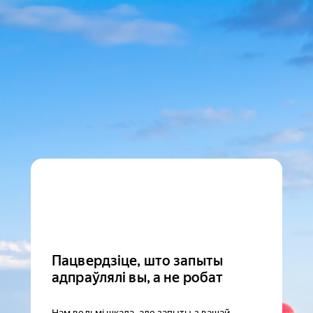
Пацвердзіце, што запыты
адпраўлялі вы, а не робат