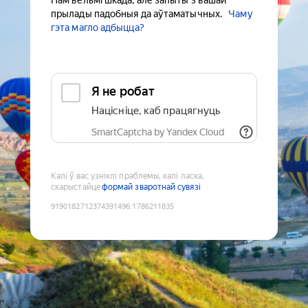
Нам вельмі шкада, але запыты з вашай
прылады падобныя да аўтаматычных.
Чаму
гэта магло адбыцца?
Я не робат
Націсніце, каб працягнуць
SmartCaptcha by Yandex Cloud
Калі ў вас узніклі праблемы, калі ласка,
скарыстайце
формай зваротнай сувязі
9190182712374391496
:
1786211835