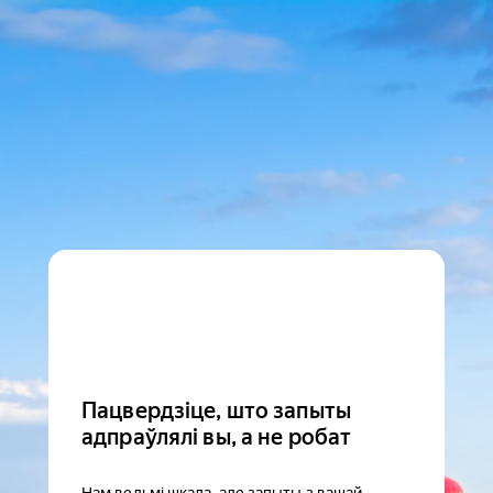
Пацвердзіце, што запыты
адпраўлялі вы, а не робат