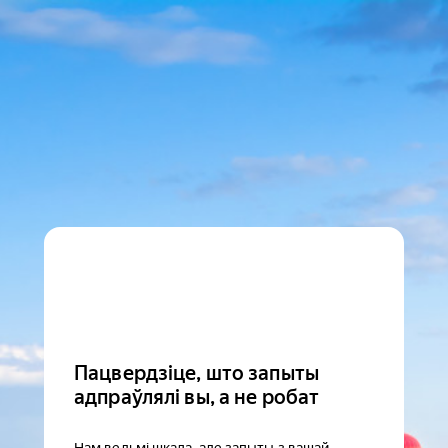
Пацвердзіце, што запыты
адпраўлялі вы, а не робат