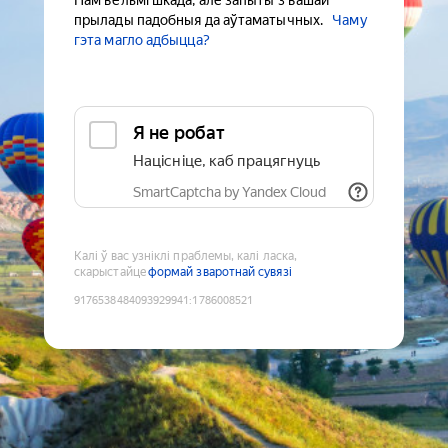
Нам вельмі шкада, але запыты з вашай
прылады падобныя да аўтаматычных.
Чаму
гэта магло адбыцца?
Я не робат
Націсніце, каб працягнуць
SmartCaptcha by Yandex Cloud
Калі ў вас узніклі праблемы, калі ласка,
скарыстайце
формай зваротнай сувязі
9176538484093929941
:
1786008521