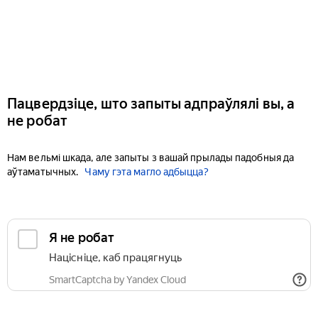
Пацвердзіце, што запыты адпраўлялі вы, а
не робат
Нам вельмі шкада, але запыты з вашай прылады падобныя да
аўтаматычных.
Чаму гэта магло адбыцца?
Я не робат
Націсніце, каб працягнуць
SmartCaptcha by Yandex Cloud