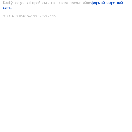
Калі ў вас узніклі праблемы, калі ласка, скарыстайце
формай зваротнай
сувязі
9173746360548242999
:
1785966915