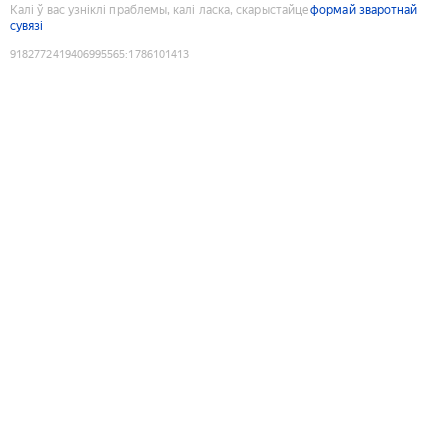
Калі ў вас узніклі праблемы, калі ласка, скарыстайце
формай зваротнай
сувязі
9182772419406995565
:
1786101413