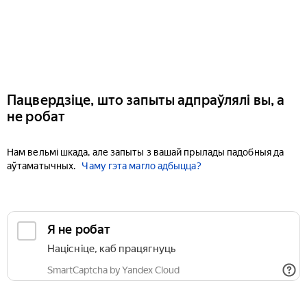
Пацвердзіце, што запыты адпраўлялі вы, а
не робат
Нам вельмі шкада, але запыты з вашай прылады падобныя да
аўтаматычных.
Чаму гэта магло адбыцца?
Я не робат
Націсніце, каб працягнуць
SmartCaptcha by Yandex Cloud