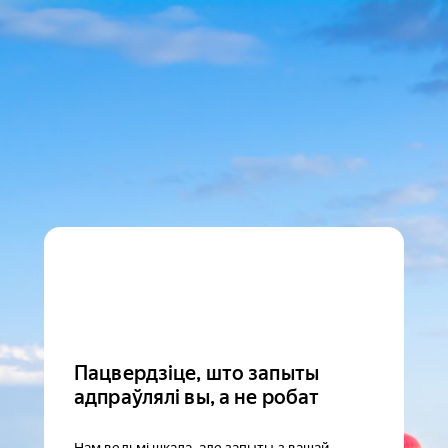
Пацвердзіце, што запыты
адпраўлялі вы, а не робат