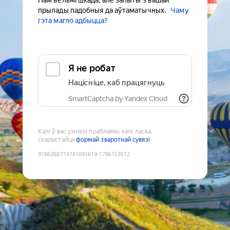
Нам вельмі шкада, але запыты з вашай
прылады падобныя да аўтаматычных.
Чаму
гэта магло адбыцца?
Я не робат
Націсніце, каб працягнуць
SmartCaptcha by Yandex Cloud
Калі ў вас узніклі праблемы, калі ласка,
скарыстайце
формай зваротнай сувязі
9186268714181091619
:
1786153512