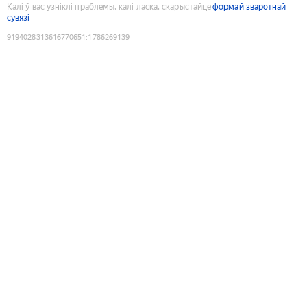
Калі ў вас узніклі праблемы, калі ласка, скарыстайце
формай зваротнай
сувязі
9194028313616770651
:
1786269139