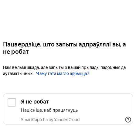
Пацвердзіце, што запыты адпраўлялі вы, а
не робат
Нам вельмі шкада, але запыты з вашай прылады падобныя да
аўтаматычных.
Чаму гэта магло адбыцца?
Я не робат
Націсніце, каб працягнуць
SmartCaptcha by Yandex Cloud