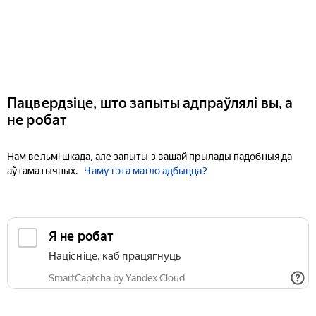
Пацвердзіце, што запыты адпраўлялі вы, а
не робат
Нам вельмі шкада, але запыты з вашай прылады падобныя да
аўтаматычных.
Чаму гэта магло адбыцца?
Я не робат
Націсніце, каб працягнуць
SmartCaptcha by Yandex Cloud