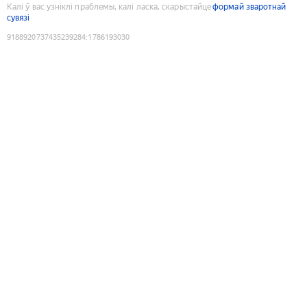
Калі ў вас узніклі праблемы, калі ласка, скарыстайце
формай зваротнай
сувязі
9188920737435239284
:
1786193030