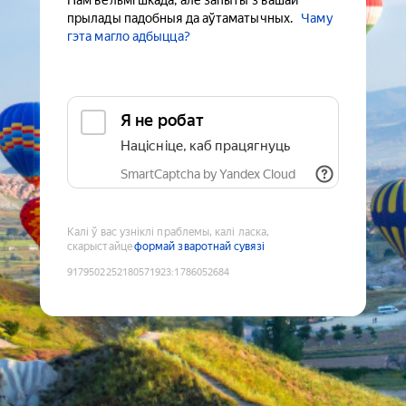
Нам вельмі шкада, але запыты з вашай
прылады падобныя да аўтаматычных.
Чаму
гэта магло адбыцца?
Я не робат
Націсніце, каб працягнуць
SmartCaptcha by Yandex Cloud
Калі ў вас узніклі праблемы, калі ласка,
скарыстайце
формай зваротнай сувязі
9179502252180571923
:
1786052684