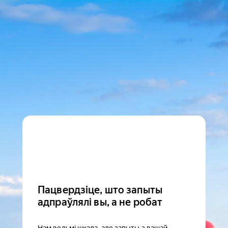
Пацвердзіце, што запыты
адпраўлялі вы, а не робат