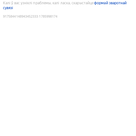
Калі ў вас узніклі праблемы, калі ласка, скарыстайце
формай зваротнай
сувязі
9175844148943452333
:
1785998174