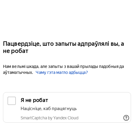
Пацвердзіце, што запыты адпраўлялі вы, а
не робат
Нам вельмі шкада, але запыты з вашай прылады падобныя да
аўтаматычных.
Чаму гэта магло адбыцца?
Я не робат
Націсніце, каб працягнуць
SmartCaptcha by Yandex Cloud