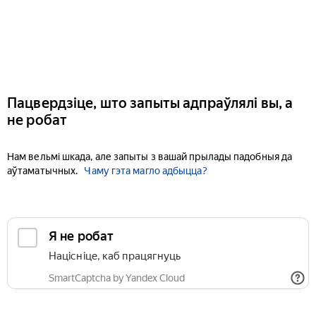
Пацвердзіце, што запыты адпраўлялі вы, а
не робат
Нам вельмі шкада, але запыты з вашай прылады падобныя да
аўтаматычных.
Чаму гэта магло адбыцца?
Я не робат
Націсніце, каб працягнуць
SmartCaptcha by Yandex Cloud