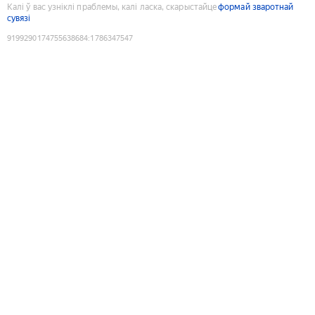
Калі ў вас узніклі праблемы, калі ласка, скарыстайце
формай зваротнай
сувязі
9199290174755638684
:
1786347547