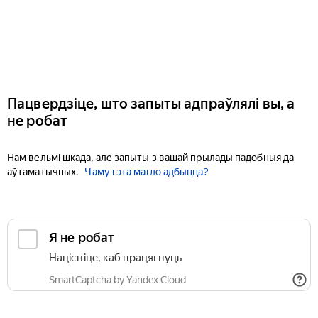
Пацвердзіце, што запыты адпраўлялі вы, а
не робат
Нам вельмі шкада, але запыты з вашай прылады падобныя да
аўтаматычных.
Чаму гэта магло адбыцца?
Я не робат
Націсніце, каб працягнуць
SmartCaptcha by Yandex Cloud