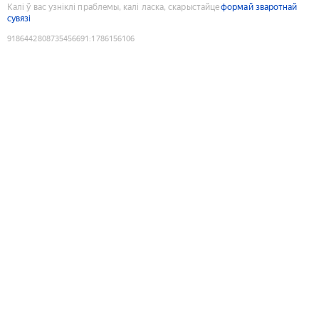
Калі ў вас узніклі праблемы, калі ласка, скарыстайце
формай зваротнай
сувязі
9186442808735456691
:
1786156106